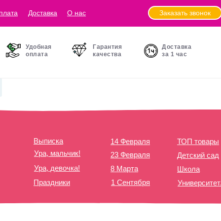
Заказать звонок
плата
Доставка
О нас
Удобная
Гарантия
Доставка
оплата
качества
за 1 час
Выписка
14 Февраля
ТОП товары
Ура, мальчик!
23 Февраля
Детский сад
Ура, девочка!
8 Марта
Школа
Праздники
1 Сентября
Университе