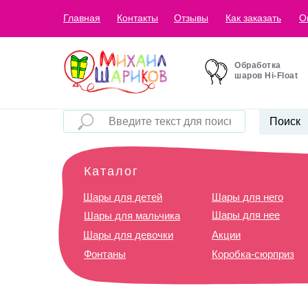
Главная
Контакты
Отзывы
Как заказать
О
Обработка
шаров Hi-Float
Поиск
Каталог
Шары для детей
Шары для него
Шары для нее
Шары для мальчика
Шары для девочки
Акции
Фонтаны
Коробка-сюрприз