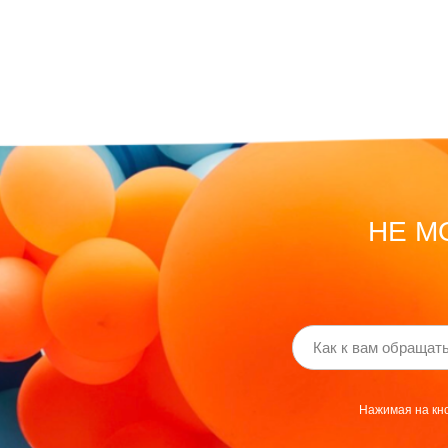
НЕ М
Нажимая на кно