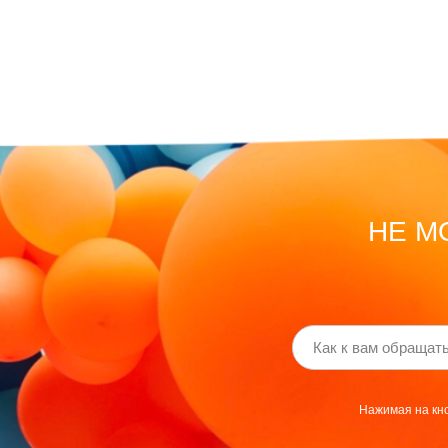
НЕ М
Нажимая на кно