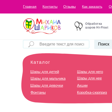
Главная
Контакты
Отзывы
Как заказать
О
Обработка
шаров Hi-Float
Поиск
Каталог
Шары для детей
Шары для него
Шары для нее
Шары для мальчика
Шары для девочки
Акции
Фонтаны
Коробка-сюрприз