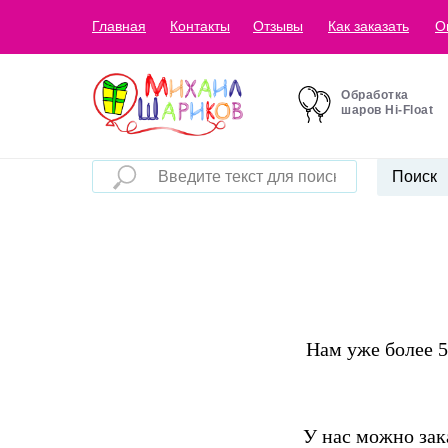
Главная
Контакты
Отзывы
Как заказать
О
Обработка
шаров Hi-Float
Поиск
Нам уже более 5
У нас можно зак