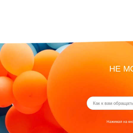
НЕ М
Нажимая на кно