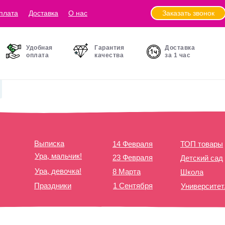
Заказать звонок
плата
Доставка
О нас
Удобная
Гарантия
Доставка
оплата
качества
за 1 час
Выписка
14 Февраля
ТОП товары
Ура, мальчик!
23 Февраля
Детский сад
Ура, девочка!
8 Марта
Школа
Праздники
1 Сентября
Университе