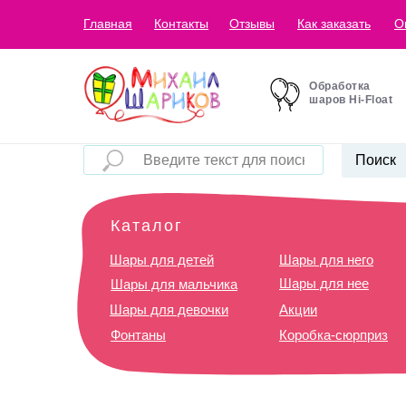
Главная
Контакты
Отзывы
Как заказать
О
Обработка
шаров Hi-Float
Поиск
Каталог
Шары для детей
Шары для него
Шары для нее
Шары для мальчика
Шары для девочки
Акции
Фонтаны
Коробка-сюрприз