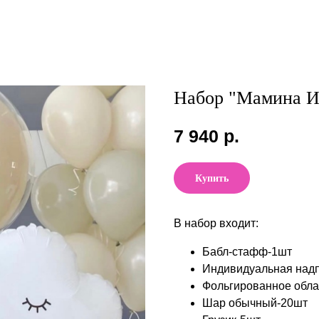
Набор "Мамина И
7 940
р.
Купить
В набор входит:
Бабл-стафф-1шт
Индивидуальная над
Фольгированное обла
Шар обычный-20шт