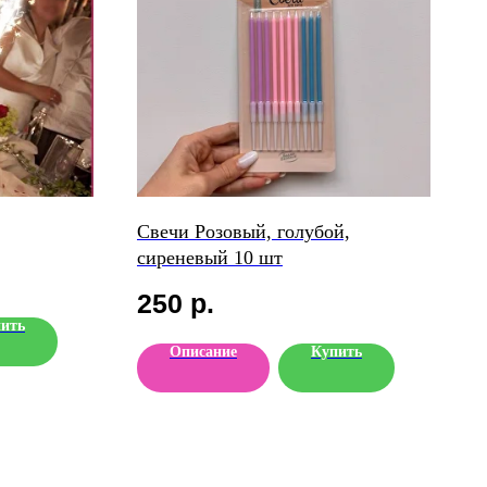
Свечи Розовый, голубой,
сиреневый 10 шт
250
р.
ить
Описание
Купить