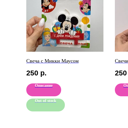
Свеча с Микки Маусом
Свечи
250
р.
250
Описание
Оп
Out of stock