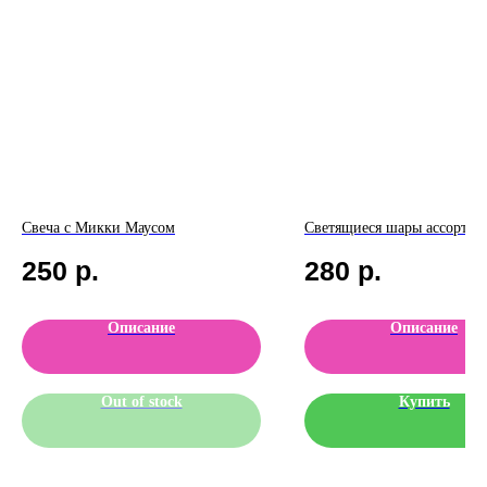
Свеча с Микки Маусом
Светящиеся шары ассорти -
250
р.
280
р.
Описание
Описание
Out of stock
Купить