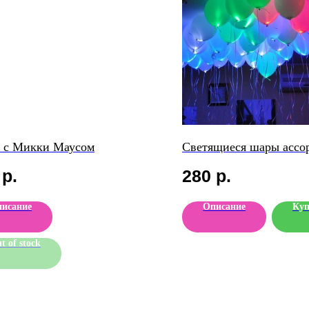
 с Микки Маусом
Светящиеся шары ассор
р.
280
р.
исание
Описание
Куп
t of stock