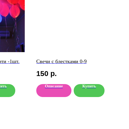
ти -1шт.
Свечи с блестками 0-9
150
р.
ить
Описание
Купить