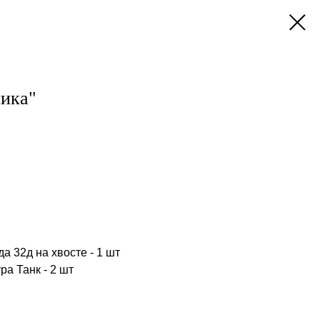
ика"
а 32д на хвосте - 1 шт
а Танк - 2 шт