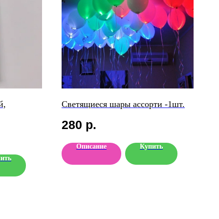
й,
Светящиеся шары ассорти -1шт.
280
р.
Описание
Купить
ить