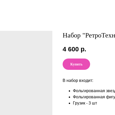
Набор "РетроТехн
4 600
р.
Купить
В набор входит:
Фольгированная звезд
Фольгированная фигур
Грузик - 3 шт