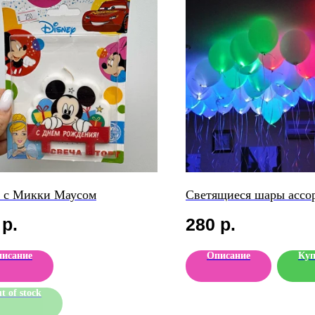
 с Микки Маусом
Светящиеся шары ассор
р.
280
р.
исание
Описание
Куп
t of stock