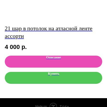
т.
21 шар в потолок на атласной ленте
С
ассорти
2
4 000
р.
Описание
Купить
Tilda
Made on