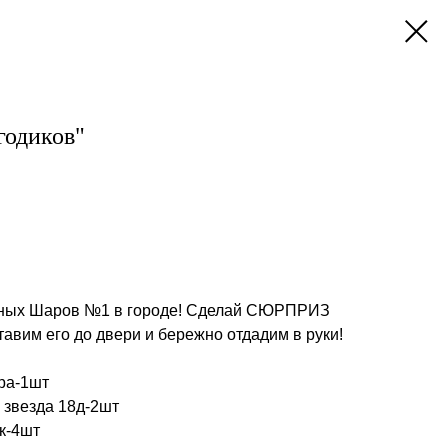
годиков"
ных Шаров №1 в городе! Сделай СЮРПРИЗ
тавим его до двери и бережно отдадим в руки!
ра-1шт
звезда 18д-2шт
к-4шт