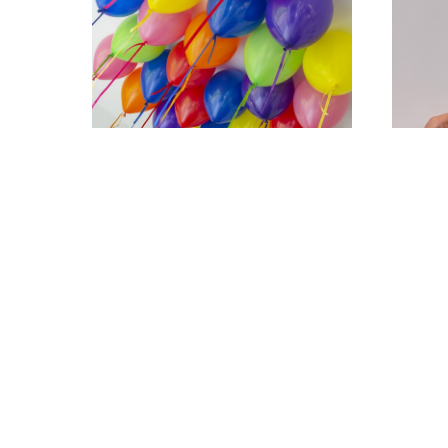
21 шар в потолок на
Свечи
атласной ленте ассорти
сире
4 000
р.
250
Описание
Купить
Опи