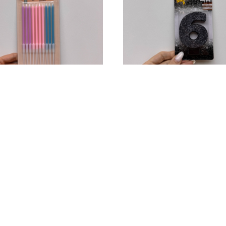
 Розовый, голубой,
Свечи с блестками 
невый 10 шт
150
р.
р.
Описание
Купит
сание
Купить