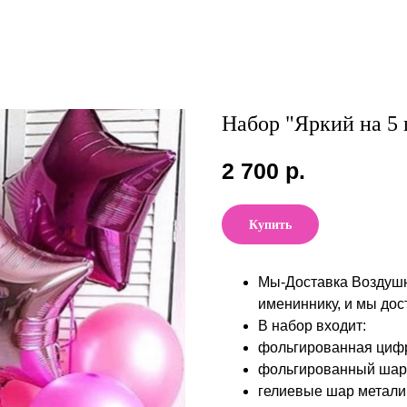
Набор "Яркий на 5 
2 700
р.
Купить
Мы-Доставка Воздуш
имениннику, и мы дос
В набор входит:
фольгированная циф
фольгированный шар 
гелиевые шар метали