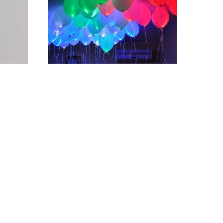
0-9
Светящиеся шары
ассорти -1шт.
280
р.
ь
Описание
Купить