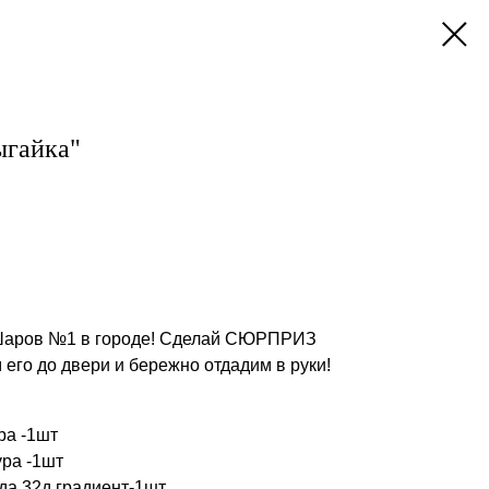
ыгайка"
Шаров №1 в городе! Сделай СЮРПРИЗ
 его до двери и бережно отдадим в руки!
ра -1шт
ра -1шт
а 32д градиент-1шт.