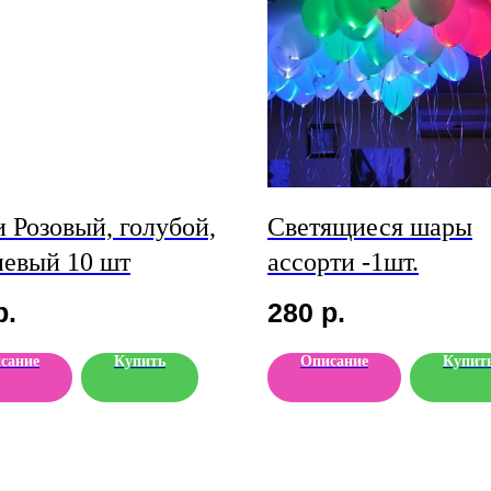
 Розовый, голубой,
Светящиеся шары
невый 10 шт
ассорти -1шт.
р.
280
р.
сание
Купить
Описание
Купит