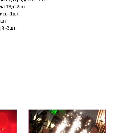
да 18д -2шт
ись -1шт
2шт
ый -3шт