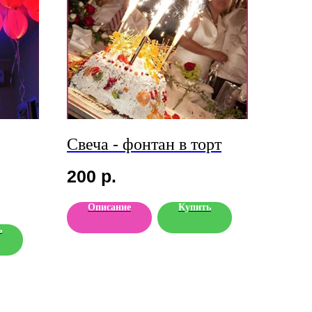
Свеча - фонтан в торт
200
р.
Описание
Купить
ь