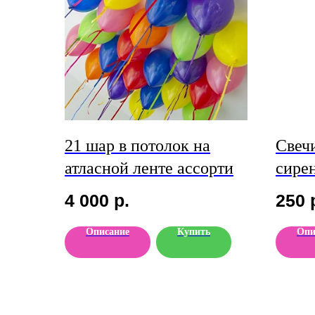
21 шар в потолок на
Свечи
атласной ленте ассорти
сире
4 000
р.
250
Описание
Купить
Опи