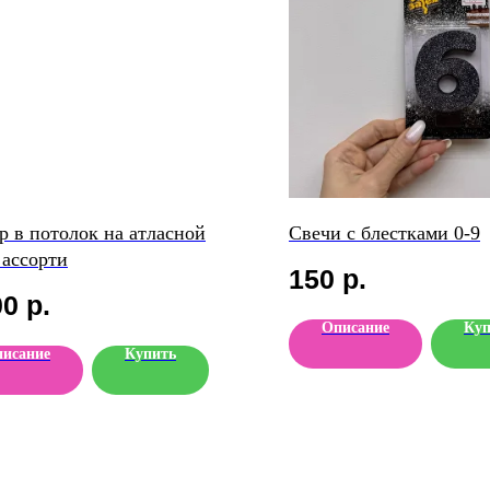
р в потолок на атласной
Свечи с блестками 0-9
 ассорти
150
р.
00
р.
Описание
Куп
исание
Купить