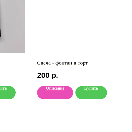
Свеча - фонтан в торт
200
р.
ить
Описание
Купить