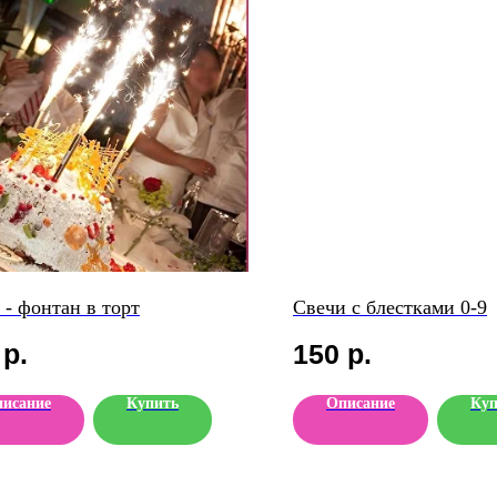
 - фонтан в торт
Свечи с блестками 0-9
р.
150
р.
исание
Купить
Описание
Куп