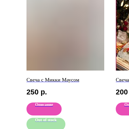
Свеча с Микки Маусом
Свеча
250
р.
200
Описание
Оп
Out of stock