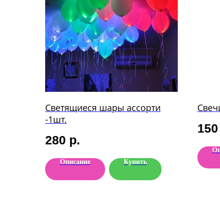
Светящиеся шары ассорти
Свеч
-1шт.
150
280
р.
Оп
Описание
Купить