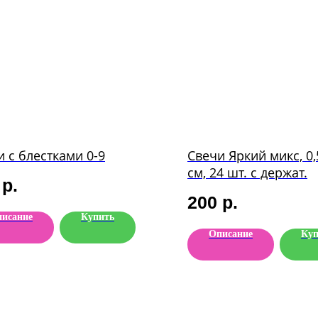
и с блестками 0-9
Свечи Яркий микс, 0,
см, 24 шт. с держат.
р.
200
р.
исание
Купить
Описание
Куп