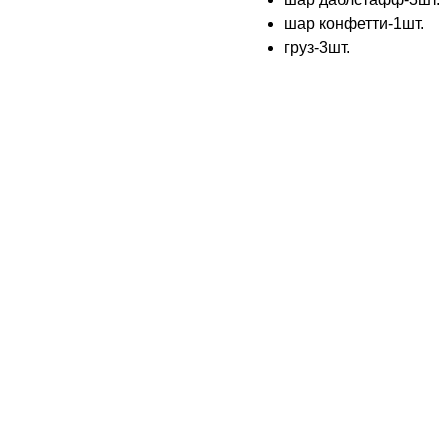
шар конфетти-1шт.
груз-3шт.