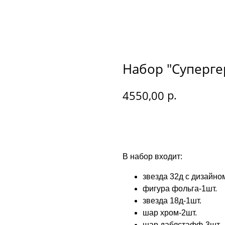
Набор "Суперге
р.
4550,00
Купить
В набор входит:
звезда 32д с дизайно
фигура фольга-1шт.
звезда 18д-1шт.
шар хром-2шт.
шар даблстафф-3шт.