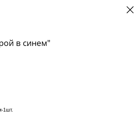
рой в синем"
м-1шт.