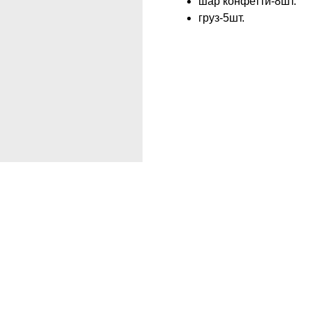
шар конфетти-8шт.
груз-5шт.