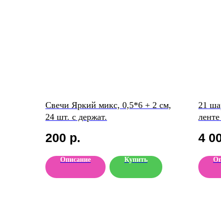
Свечи Яркий микс, 0,5*6 + 2 см,
21 ша
24 шт. с держат.
ленте
200
р.
4 0
Описание
Купить
Оп