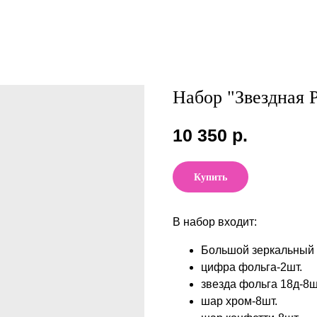
Набор "Звездная 
10 350
р.
Купить
В набор входит:
Большой зеркальный 
цифра фольга-2шт.
звезда фольга 18д-8ш
шар хром-8шт.