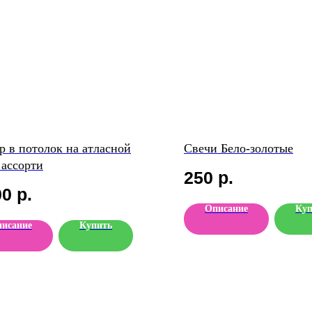
р в потолок на атласной
Свечи Бело-золотые
 ассорти
250
р.
00
р.
Описание
Куп
исание
Купить