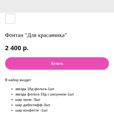
Фонтан "Для красавчика"
2 400
р.
Купить
В набор входит:
звезда 18д фольга-1шт.
звезда фольга 18д с рисунком-1шт.
шар хром -3шт.
шар даблстафф-3шт.
шар конфетти -1шт.