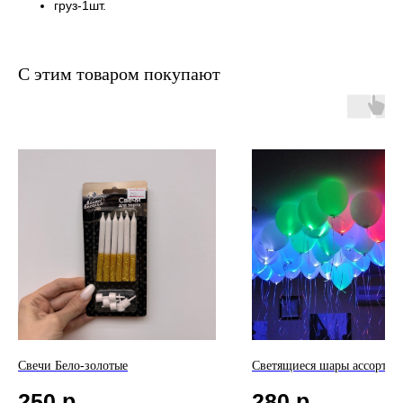
груз-1шт.
С этим товаром покупают
Свечи Бело-золотые
Светящиеся шары ассорти -
250
р.
280
р.