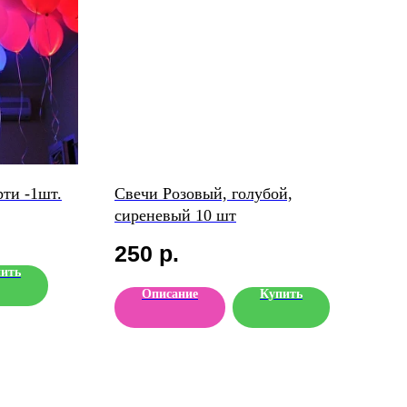
ти -1шт.
Свечи Розовый, голубой,
сиреневый 10 шт
250
р.
ить
Описание
Купить