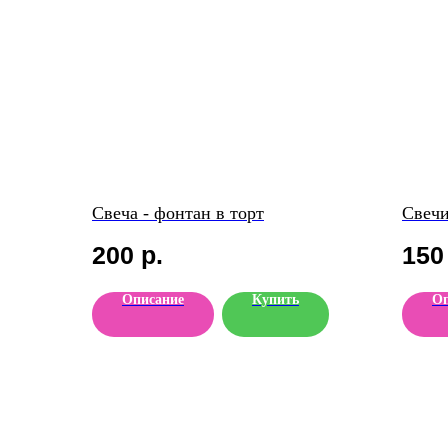
Свеча - фонтан в торт
Свечи
200
р.
150
Описание
Купить
Оп