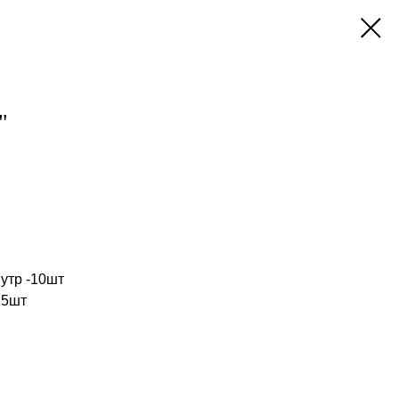
"
утр -10шт
15шт