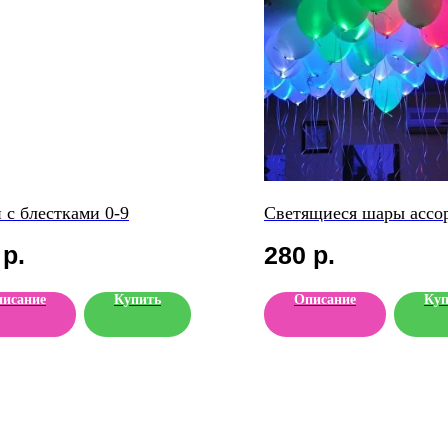
 с блестками 0-9
Светящиеся шары ассор
р.
280
р.
исание
Купить
Описание
Куп