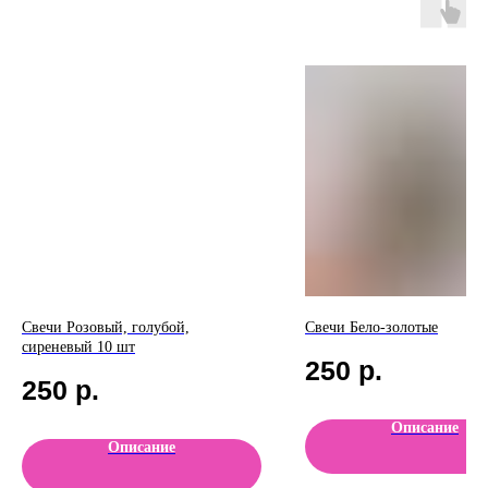
Свечи Розовый, голубой,
Свечи Бело-золотые
сиреневый 10 шт
250
р.
250
р.
Описание
Описание