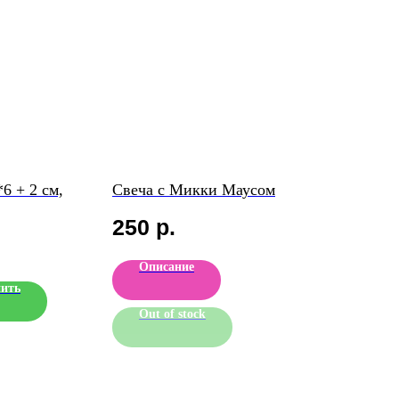
6 + 2 см,
Свеча с Микки Маусом
250
р.
Описание
ить
Out of stock