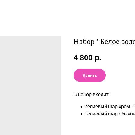
Набор "Белое зол
4 800
р.
Купить
В набор входит:
гелиевый шар хром -
гелиевый шар обычны