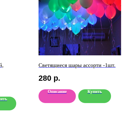
й,
Светящиеся шары ассорти -1шт.
280
р.
Описание
Купить
ить