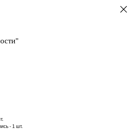
ости"
т.
сь - 1 шт.