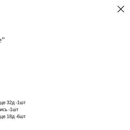
е"
це 32д -1шт
ись -1шт
це 18д -6шт