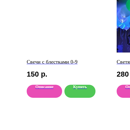
Свечи с блестками 0-9
Светя
150
р.
280
Описание
Купить
Оп