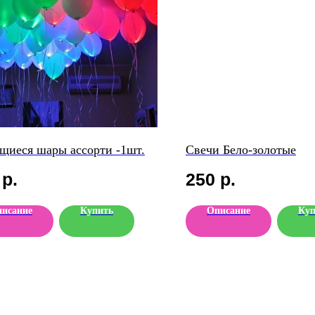
щиеся шары ассорти -1шт.
Свечи Бело-золотые
р.
250
р.
исание
Купить
Описание
Куп