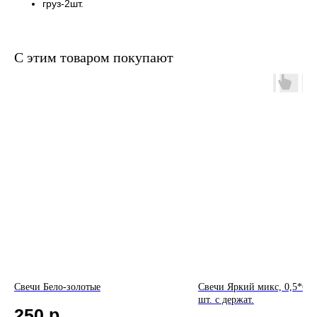
груз-2шт.
С этим товаром покупают
Свечи Бело-золотые
Свечи Яркий микс, 0,5*6 + 
шт. с держат.
250
р.