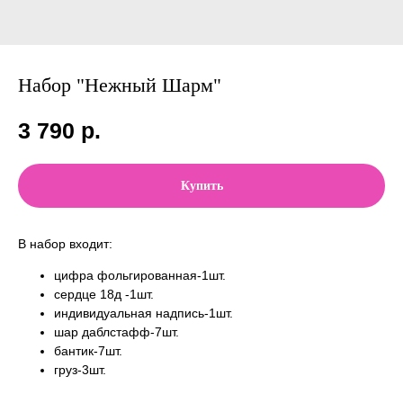
Набор "Нежный Шарм"
3 790
р.
Купить
В набор входит:
цифра фольгированная-1шт.
сердце 18д -1шт.
индивидуальная надпись-1шт.
шар даблстафф-7шт.
бантик-7шт.
груз-3шт.