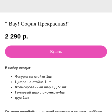
" Вау! София Прекрасная!"
2 290
р.
Купить
В набор входит:
Фигурка на стойке-1шт
Цифра на стойке-1шт
Фольгированный шар СДР-1шт
Гелиевый шар с рисунком-4шт
груз-1шт
Отлично подойдёт на детский праздник и подарит ребёнку