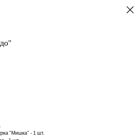
до"
.
ка "Мишка" - 1 шт.