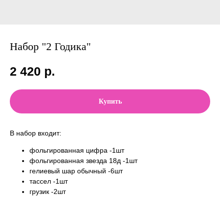
Набор "2 Годика"
2 420
р.
Купить
В набор входит:
фольгированная цифра -1шт
фольгированная звезда 18д -1шт
гелиевый шар обычный -6шт
тассел -1шт
грузик -2шт