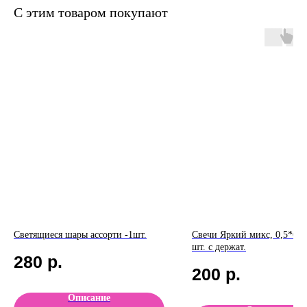
С этим товаром покупают
Светящиеся шары ассорти -1шт.
Свечи Яркий микс, 0,5*6 + 
шт. с держат.
280
р.
200
р.
Описание