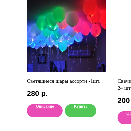
Светящиеся шары ассорти -1шт.
Свечи
24 шт
280
р.
200
Описание
Купить
Оп