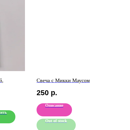
й,
Свеча с Микки Маусом
250
р.
Описание
ить
Out of stock