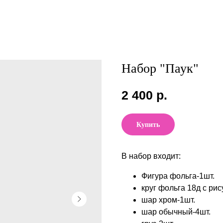
Набор "Паук"
2 400
р.
Купить
В набор входит:
Фигура фольга-1шт.
круг фольга 18д с рис
шар хром-1шт.
шар обычный-4шт.