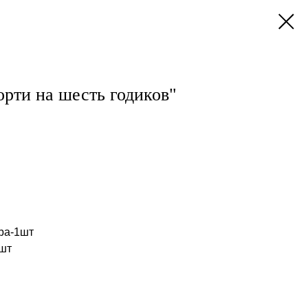
рти на шесть годиков"
ра-1шт
шт