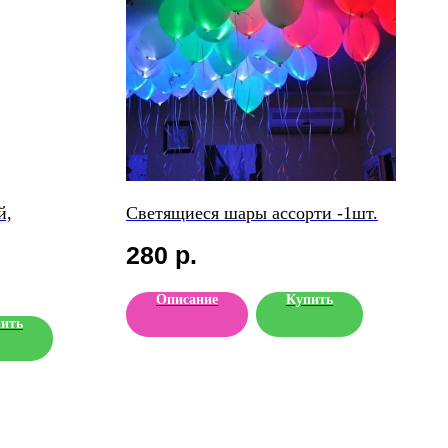
й,
Светящиеся шары ассорти -1шт.
280
р.
Описание
Купить
ить