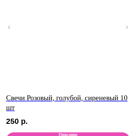
Свечи Розовый, голубой, сиреневый 10
С
шт
2
250
р.
Описание