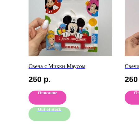
Свеча с Микки Маусом
Свечи
250
р.
250
Описание
Оп
Out of stock